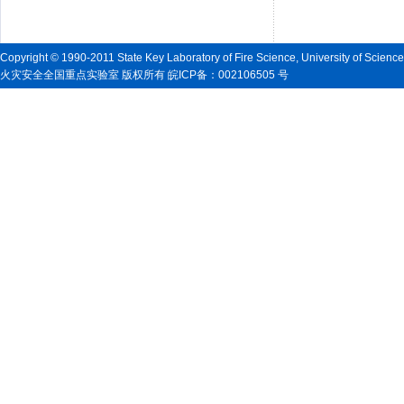
Copyright © 1990-2011 State Key Laboratory of Fire Science, University of Scienc
火灾安全全国重点实验室 版权所有 皖ICP备：002106505 号