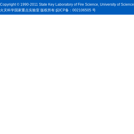
Copyright © 1990-2011 State Key Laboratory of Fire Science, University of Scienc
火灾科学国家重点实验室 版权所有 皖ICP备：002106505 号