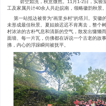
碧空如洗，秋意微然。
11
月
1-2
日，实验
工及家属共计
40
余人共赴皖南，领略徽韵秋景
第一站抵达被誉为“画里乡村”的塔川。安徽
未形成最佳秋景。夏姑娘迟迟不肯离去，整个
村浓浓的古朴气息和清新的空气，散发出慵懒
面墙、每一片瓦，仿佛都在诉说一个古老的故
拂，内心的浮躁瞬间被抚平。