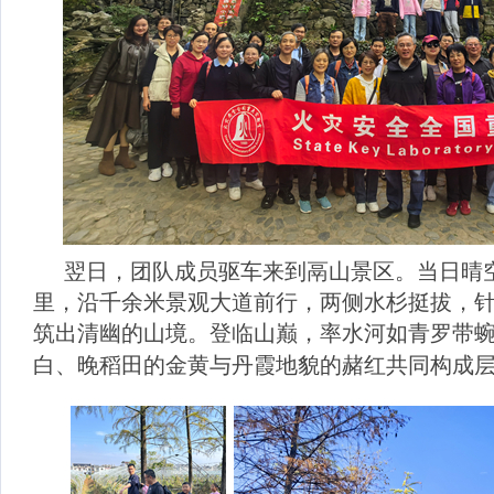
翌日，团队成员驱车来到鬲山景区。当日晴
里，沿千余米景观大道前行，两侧水杉挺拔，
筑出清幽的山境。
登临山巅，率水河如青罗带
白、晚稻田的金黄与丹霞地貌的赭红共同构成