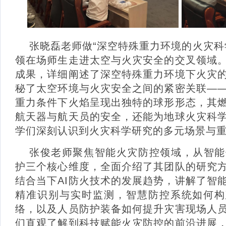
张晓磊老师做“深空特殊重力环境的火灾科
领在场师生走进太空与火灾安全的交叉领域
成果，详细阐述了深空特殊重力环境下火灾
秘了太空环境与火灾安全之间的紧密关联—
重力条件下火焰呈现出独特的球形形态，其
航天器与航天员的安全，还能为地球火灾科
学们深刻认识到火灾科学研究的多元场景与
张俊老师聚焦智能火灾防控领域，从智能
护三个核心维度，全面介绍了其团队的研究
结合当下
AI
防火技术的发展趋势，讲解了智
精准识别与实时监测，智慧防控系统如何构
络，以及人员防护装备如何提升灾害现场人
们直观了解到科技赋能火灾防控的前沿进展