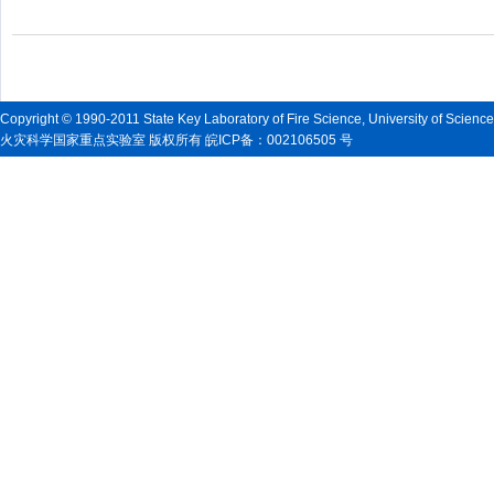
Copyright © 1990-2011 State Key Laboratory of Fire Science, University of Scienc
火灾科学国家重点实验室 版权所有 皖ICP备：002106505 号