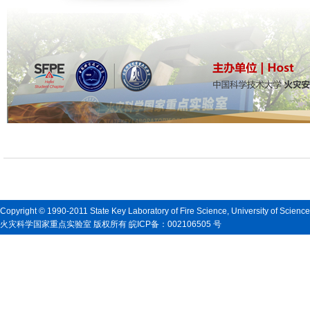
Copyright © 1990-2011 State Key Laboratory of Fire Science, University of Scienc
火灾科学国家重点实验室 版权所有 皖ICP备：002106505 号