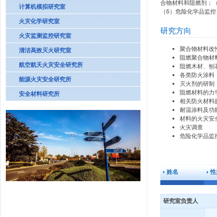
合物材料和阻燃剂；（
计算机模拟研究室
（6）危险化学品监
火灾化学研究室
研究方向
火灾监测监控研究室
聚合物材料改
清洁高效灭火研究室
阻燃聚合物材
航空航天火灾安全研究所
阻燃木材、刨
各类防火涂料
能源火灾安全研究所
灭火剂的研制
阻燃材料的力
安全材料研究所
相关防火材料
耐温涂料及功
材料的火灾安
火灾调查
危险化学品监
姓名
性
研究室负责人