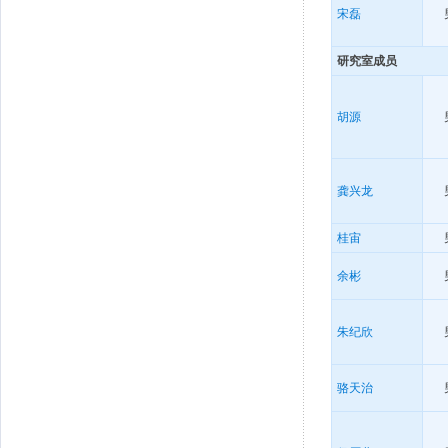
宋磊
研究室成员
胡源
龚兴龙
桂宙
余彬
朱纪欣
骆天治