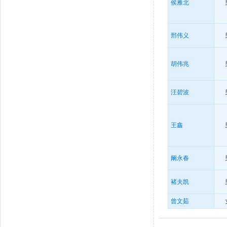
侯雁北
邢伟义
胡伟兆
汪碧波
王鑫
阚永春
褚夫凯
曾文茹